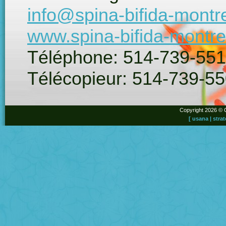
info@spina-bifida-montr
www.spina-bifida-montre
Téléphone: 514-739-55
Télécopieur: 514-739-5
Copyright 2026 ©
[
usana
|
strat